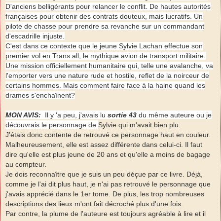
D'anciens belligérants pour relancer le conflit. De hautes autorités
françaises pour obtenir des contrats douteux, mais lucratifs. Un
pilote de chasse pour prendre sa revanche sur un commandant
d'escadrille injuste.
C'est dans ce contexte que le jeune Sylvie Lachan effectue son
premier vol en Trans all, le mythique avion de transport militaire.
Une mission officiellement humanitaire qui, telle une avalanche, va
l'emporter vers une nature rude et hostile, reflet de la noirceur de
certains hommes. Mais comment faire face à la haine quand les
drames s'enchaînent?
MON AVIS:
Il y 'a peu, j'avais lu
sortie 43
du même auteure ou je
découvrais le personnage de
Sylvie qui m'avait bien plu.
J'étais donc contente de retrouvé ce personnage haut en couleur.
Malheureusement, elle est assez différente dans celui-ci. Il faut
dire qu'elle est plus jeune de 20 ans et qu'elle a moins de bagage
au compteur.
Je dois reconnaître que je suis un peu déçue par ce livre. Déjà,
comme je l'ai dit plus haut, je n'ai pas retrouvé le personnage que
j'avais apprécié dans le 1er tome. De plus, les trop nombreuses
descriptions des lieux m'ont fait décroché plus d'une fois.
Par contre, la plume de l'auteure est toujours agréable à lire et il